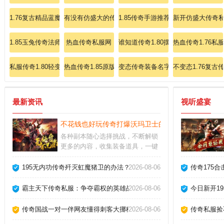
1.76复古精品蓝魔传奇
有没有仿盛大的传奇3的私服
1.85传奇手游推荐
新开仿盛大传奇
1.85玉兔传奇法师如何加点
热血传奇私服网
谁知道传奇1.80摆摊放哪文件夹
热血传奇1.76私
私服传奇1.80轻变
热血传奇1.85原版
变态传奇装备名字
不变态1.76复古
最新资讯
视听盛宴
不花钱也好玩传奇打爆沃玛卫士的方法。
各种副本随心选择挑战，不断解锁
更多的内容，收集装备道具，一键
回收，轻松打金。而且，每个英雄
都有进阶升级的机制，玩家可以通
195无内功传奇歼灭虹魔猪卫的办法？
2026-08-06
传奇175
过提升英雄等级来增强其属性和技
能。平民玩家也有极佳游戏体验，
霸主天下传奇私服：争夺霸权的英雄战役！
2026-08-06
今日新开1
刷怪爆率加倍，随意爆神装，万人
跨服团战，回味无穷。
传奇国战一对一伴网友懂得刺客大挪移
2026-08-06
传奇私服捡