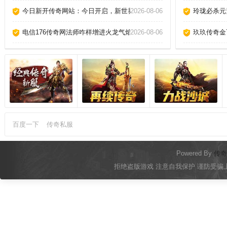
今日新开传奇网站：今日开启，新世界等待征程！
2026-08-06
玲珑必杀元
电信176传奇网法师咋样增进火龙气焰。
2026-08-06
玖玖传奇金
百度一下
传奇私服
Powered By
传
拒绝盗版游戏 注意自我保护 谨防受骗