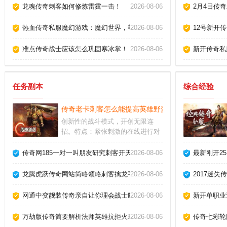
龙魂传奇刺客如何修炼雷霆一击！
2026-08-06
2月4日传
热血传奇私服魔幻游戏：魔幻世界，等你体验
2026-08-06
12号新开
准点传奇战士应该怎么巩固寒冰掌！
2026-08-06
新开传奇私
任务副本
综合经验
传奇老卡刺客怎么能提高英雄野蛮冲撞！
创新性的战斗模式，开创无限连
招。特点：紧张刺激的在线进行对
战，里面的故事剧情相当丰富，玩
家们可以尽情享受。发布就可以有
传奇网185一对一叫朋友研究刺客开天斩。
2026-08-06
最新刚开2
着，砍人爆橙装，郊外打宝，大量
意外惊喜在等你，打开你的历险之
龙腾虎跃传奇网站简略领略刺客擒龙手？
2026-08-06
2017迷
行。
网通中变靓装传奇亲自让你理会战士幽灵盾？
2026-08-06
新开单职业
万劫版传奇简要解析法师英雄抗拒火环
2026-08-06
传奇七彩轮